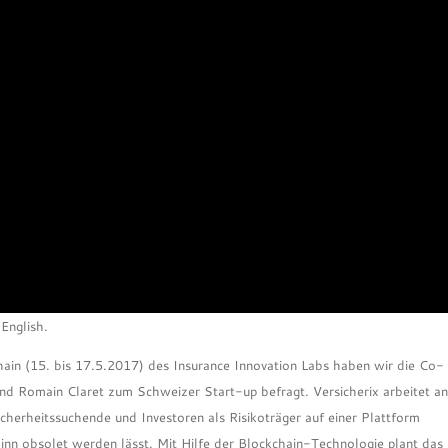
English.
 (15. bis 17.5.2017) des Insurance Innovation Labs haben wir die Co-
nd Romain Claret zum Schweizer Start-up befragt. Versicherix arbeitet an
herheitssuchende und Investoren als Risikoträger auf einer Plattform
nn obsolet werden lässt. Mit Hilfe der Blockchain-Technologie plant das