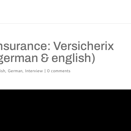
nsurance: Versicherix
(german & english)
ish
,
German
,
Interview
|
0 comments