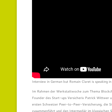
Interview in German but Romain Claret is speaking in 
Im Rahmen der Werkstattwoche zum Thema Blockchain
Founder des Start-ups Versicherix Patrick Wittwer u
ersten Schweizer Peer-to-Peer-Versicherung, die Sic
zusammenführt und den Intermediär im klassischen Si