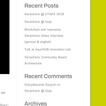
Recent Posts
Versicherix @ STAPA 2018
Versicherix @ Gulp
Blockchain and Insurance:
Versicherix Video Interview
(german & english)
Talk at insurHUB Innovation Lab
Versicherix Community Based
Architecture
Recent Comments
Odzyskiwanie Danych
on
Versicherix @ Gulp
 der
Archives
 Start-